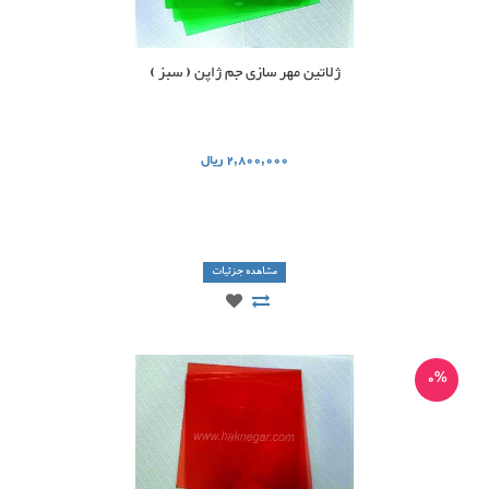
ژلاتین مهر سازی جم ژاپن ( سبز )
2,800,000 ریال
مشاهده جزئیات
0%