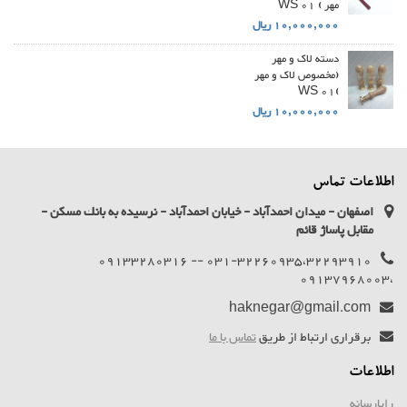
مهر ) WS 01
10,000,000 ریال
دسته لاک و مهر
(مخصوص لاک و مهر
)WS 01
10,000,000 ریال
اطلاعات تماس
اصفهان - ميدان احمدآباد - خيابان احمدآباد - نرسيده به بانك مسكن -
مقابل پاساژ قائم
031-32260935،32293910 -- 09133280316
،09137968003
haknegar@gmail.com
برقراری ارتباط از طریق
تماس با ما
اطلاعات
رایارسانه