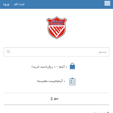
ثبت نام
ورود
0 آیتم - 0 ریال
(سبد خرید)
0 آیتم
(لیست مقایسه)
منو