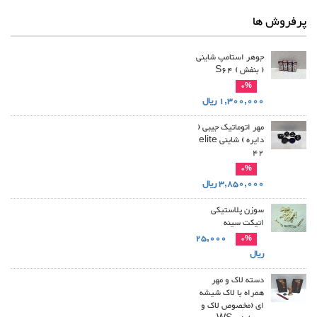
پرفروش ها
جوهر استامپ شاینی
( بنفش ) S64
0%
1,300,000 ریال
مهر اتوماتیک جیبی (
دایره ) شاینی elite
42
0%
3,850,000 ریال
سوزن پلاستیکی
اتیکت سینه
25,000
0%
ریال
دسته لاک و مهر
همراه با لاک شیشه
ای (مخصوص لاک و